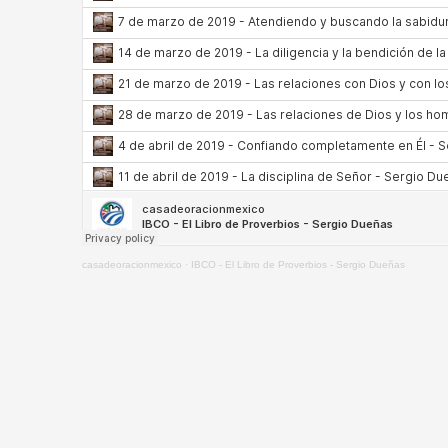
casadeoracionmexico
·
IBCO - El Libro de Proverbios - Sergio Dueñas