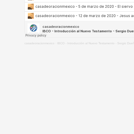
casadeoracionmexico
·
IBCO - Introducción al Nuevo Testamento - Sergio Due