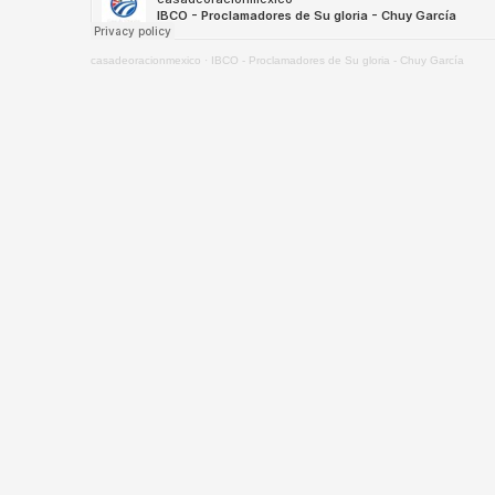
casadeoracionmexico
·
IBCO - Proclamadores de Su gloria - Chuy García