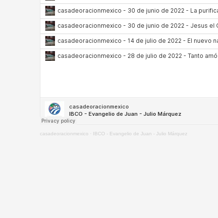
casadeoracionmexico
·
IBCO - Evangelio de Juan - Julio Márquez