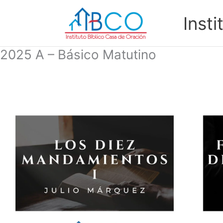
Ir
al
Inst
contenido
2025 A – Básico Matutino