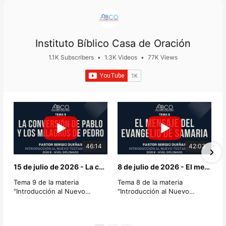
Ir
al
contenido
Instituto Bíblico Casa de Oración
1.1K Subscribers
•
1.3K Videos
•
77K Views
46:14
42:03
15 de julio de 2026 - La conversión de Pablo y los milagros de Pedro - Sergio Dueñas
8 de julio de 2026 - El mensaje del Evangelio de Samaria - Sergio Dueñas
Tema 9 de la materia
Tema 8 de la materia
"Introducción al Nuevo
"Introducción al Nuevo
Testamento III"
Testamento III"
Nivel Diplomado.
Nivel Diplomado.
⁨@casadeoracionmexico⁩
⁨@casadeoracionmexico⁩