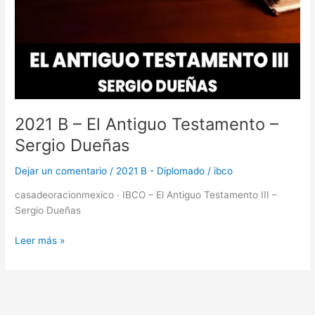
2021 B – El Antiguo Testamento –
Sergio Dueñas
Dejar un comentario
/
2021 B - Diplomado
/
ibco
casadeoracionmexico · IBCO – El Antiguo Testamento III –
Sergio Dueñas
Leer más »