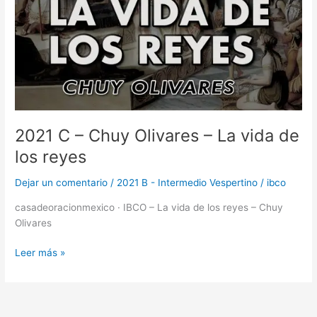
2021 C – Chuy Olivares – La vida de
los reyes
Dejar un comentario
/
2021 B - Intermedio Vespertino
/
ibco
casadeoracionmexico · IBCO – La vida de los reyes – Chuy
Olivares
Leer más »