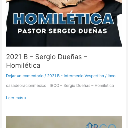
2021 B – Sergio Dueñas –
Homilética
Dejar un comentario
/
2021 B - Intermedio Vespertino
/
ibco
casadeoracionmexico · IBCO – Sergio Dueñas – Homilética
Leer más »
2021
B