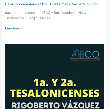
Dejar un comentario
/
2021 B - Intermedio Vespertino
/
ibco
casadeoracionmexico · IBCO – Introducción al Nuevo
Testamento – Sergio Dueñas
Leer más »
2021
B
–
Rigoberto
Vázquez
–
1a
y
2a
de
Tesalonicenses