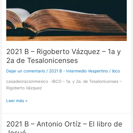
2021 B – Rigoberto Vázquez – 1a y
2a de Tesalonicenses
Dejar un comentario
/
2021 B - Intermedio Vespertino
/
ibco
casadeoracionmexico · IBCO – 1a. y 2a. de Tesalonicenses –
Rigoberto Vázquez
Leer más »
2021 B – Antonio Ortíz – El libro de
2021
B
Josué