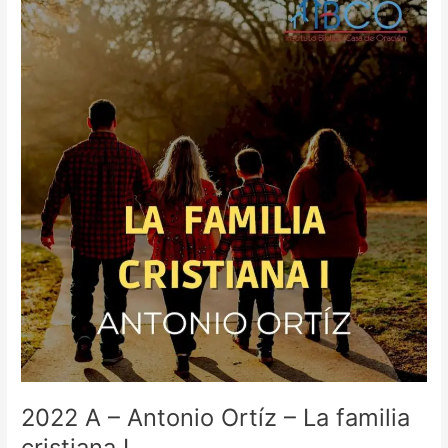
A
–
Antonio
Ortíz
–
La
familia
cristiana
I
2022 A – Antonio Ortíz – La familia
cristiana I