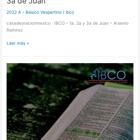
3a de Juan
2022 A – Básico Vespertino
/
ibco
casadeoracionmexico · IBCO – 1a. 2a y 3a de Juan – Arsenio
Ramírez
Leer más »
2022
A
–
Sergio
Dueñas
–
Fundamentos
de
la
doctrina
I