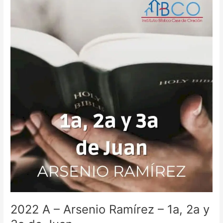
A
–
Arsenio
Ramírez
–
1a,
2a
y
3a
de
Juan
2022 A – Arsenio Ramírez – 1a, 2a y