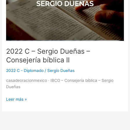
2022 C – Sergio Dueñas –
Consejería bíblica II
2022 C - Diplomado
/
Sergio Dueñas
casadeoracionmexico · IBCO – Consejería bíblica – Sergio
Dueñas
Leer más »