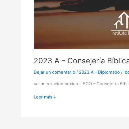
2023 A – Consejería Bíblic
Dejar un comentario
/
2023 A - Diplomado
/
ib
casadeoracionmexico · IBCO – Consejería Bíbli
Leer más »