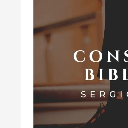
–
Sergio
Dueñas