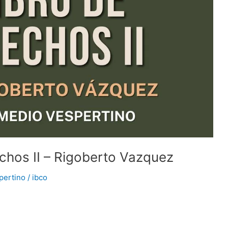
echos II – Rigoberto Vazquez
pertino
/
ibco