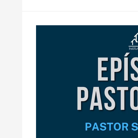
2026
B
–
Epístolas
Pastorales
II
–
Sergio
Dueñas