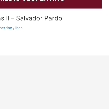
s II – Salvador Pardo
pertino
/
ibco