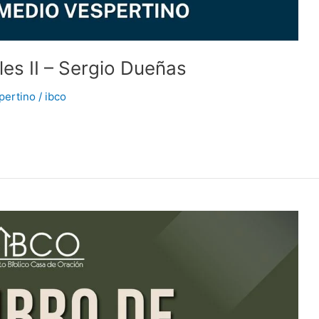
les II – Sergio Dueñas
pertino
/
ibco