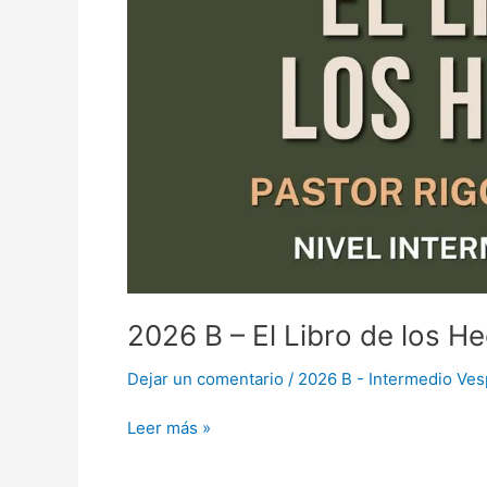
los
Hechos
II
–
Rigoberto
Vazquez
2026 B – El Libro de los H
Dejar un comentario
/
2026 B - Intermedio Ves
Leer más »