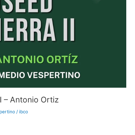
I – Antonio Ortiz
pertino
/
ibco