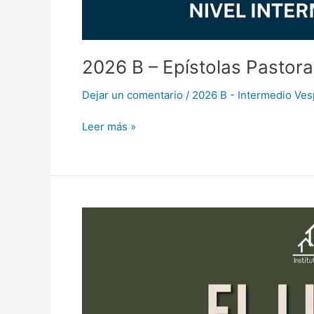
2026 B – Epístolas Pastora
Dejar un comentario
/
2026 B - Intermedio Ves
Leer más »
2026
B
–
El
Libro
de